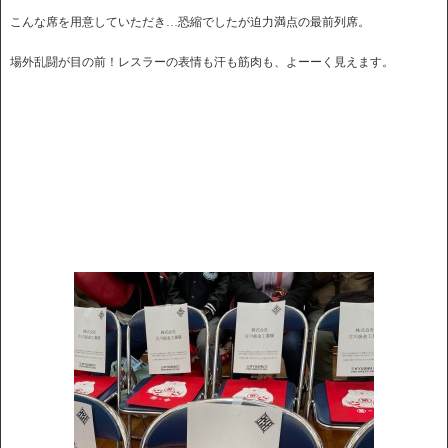
こんな席を用意していただき…恐縮でしたが迫力満点の最前列席。
場外乱闘が目の前！レスラーの表情も汗も筋肉も、よーーく見えます。