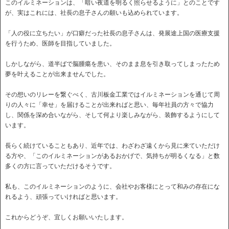
このイルミネーションは、「暗い夜道を明るく照らせるように」とのことです
が、実はこれには、社長の息子さんの願いも込められています。
「人の役に立ちたい」が口癖だった社長の息子さんは、発展途上国の医療支援
を行うため、医師を目指していました。
しかしながら、道半ばで脳腫瘍を患い、そのまま息を引き取ってしまったため
夢を叶えることが出来ませんでした。
その想いのリレーを繋ぐべく、古川板金工業ではイルミネーションを通じて周
りの人々に「幸せ」を届けることが出来ればと思い、毎年社員の方々で協力
し、関係を深め合いながら、そして何より楽しみながら、装飾するようにして
います。
長らく続けていることもあり、近年では、わざわざ遠くから見に来ていただけ
る方や、「このイルミネーションがあるおかげで、気持ちが明るくなる」と数
多くの方に言っていただけるそうです。
私も、このイルミネーションのように、会社やお客様にとって和みの存在にな
れるよう、頑張っていければと思います。
これからどうぞ、宜しくお願いいたします。