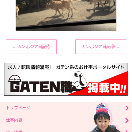
←
カンボジア日記④
カンボジア日記⑥
→
トップページ
仕事内容