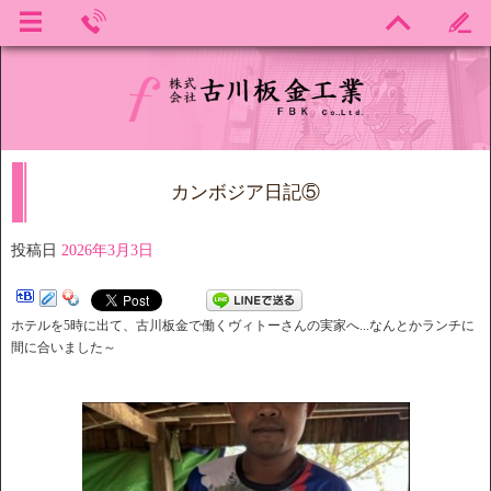
カンボジア日記⑤
投稿日
2026年3月3日
ホテルを5時に出て、古川板金で働くヴィトーさんの実家へ...なんとかランチに
間に合いました～